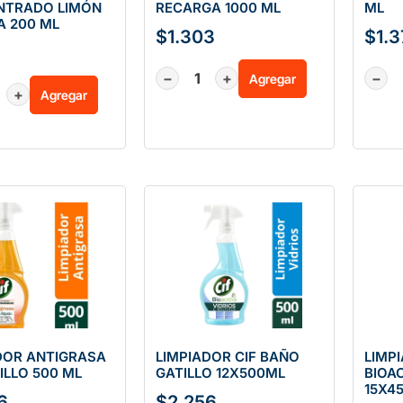
NTRADO LIMÓN
RECARGA 1000 ML
ML
A 200 ML
$
1.303
$
1.
−
+
−
Agregar
+
Agregar
DOR ANTIGRASA
LIMPIADOR CIF BAÑO
LIMP
ILLO 500 ML
GATILLO 12X500ML
BIOA
15X4
6
$
2.256