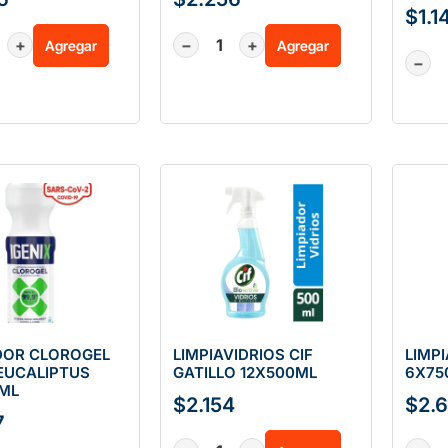
$
1.1
+
−
+
Agregar
Agregar
−
DOR CLOROGEL
LIMPIAVIDRIOS CIF
LIMP
 EUCALIPTUS
GATILLO 12X500ML
6X75
ML
$
2.154
$
2.
7