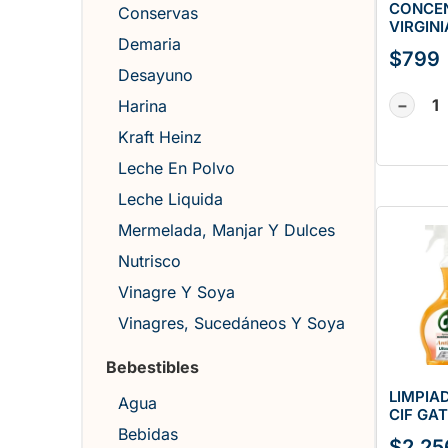
CONCE
Conservas
VIRGINI
Demaria
$
799
Desayuno
−
Harina
Kraft Heinz
Leche En Polvo
Leche Liquida
Mermelada, Manjar Y Dulces
Nutrisco
Vinagre Y Soya
Vinagres, Sucedáneos Y Soya
Bebestibles
LIMPIA
Agua
CIF GAT
Bebidas
$
2.25