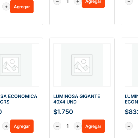
−
+
−
Agregar
+
Agregar
OSA ECONOMICA
LUMINOSA GIGANTE
LUMI
 GRS
40X4 UND
ECON
0
$
1.750
$
83
+
−
+
−
Agregar
Agregar