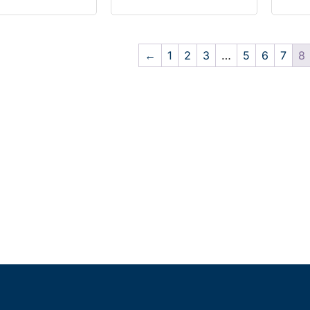
←
1
2
3
…
5
6
7
8