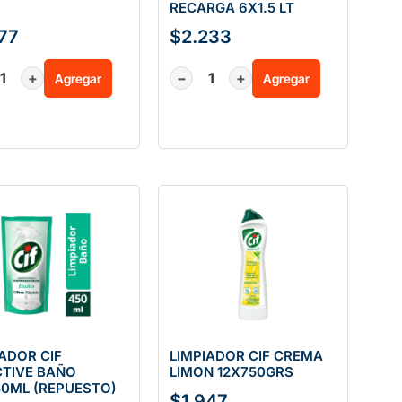
RECARGA 6X1.5 LT
377
$
2.233
+
−
+
Agregar
Agregar
IADOR CIF
LIMPIADOR CIF CREMA
CTIVE BAÑO
LIMON 12X750GRS
50ML (REPUESTO)
$
1.947