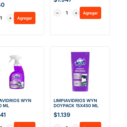
40
−
+
Agregar
+
Agregar
IAVIDRIOS WYN
LIMPIAVIDRIOS WYN
0 ML
DOYPACK 15X450 ML
641
$
1.139