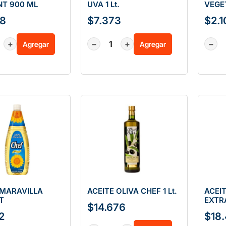
T 900 ML
UVA 1 Lt.
VEGE
98
$
7.373
$
2.
+
−
+
−
Agregar
Agregar
 MARAVILLA
ACEITE OLIVA CHEF 1 Lt.
ACEIT
T
EXTRA
$
14.676
2
$
18