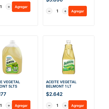
+
Agregar
−
+
Agregar
TE VEGETAL
ACEITE VEGETAL
ONT 5LTS
BELMONT 1 LT
177
$
2.642
+
−
+
Agregar
Agregar