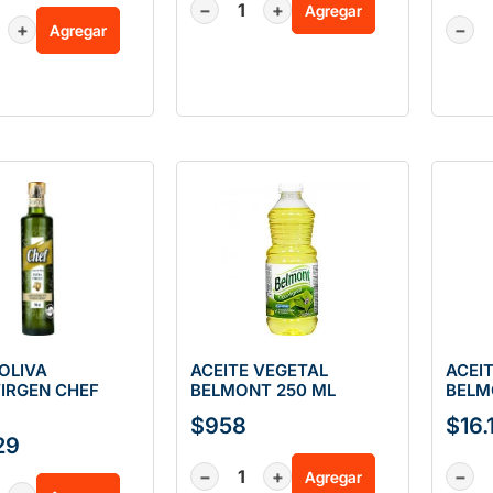
−
+
Agregar
+
−
Agregar
 OLIVA
ACEITE VEGETAL
ACEI
IRGEN CHEF
BELMONT 250 ML
BELM
$
958
$
16.
29
−
+
−
Agregar