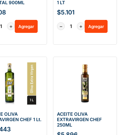
TAL 900ML
1 LT
108
$
5.101
+
−
+
Agregar
Agregar
E OLIVA
ACEITE OLIVA
VIRGEN CHEF 1 Lt.
EXTRAVIRGEN CHEF
250ML
.443
$
5.896