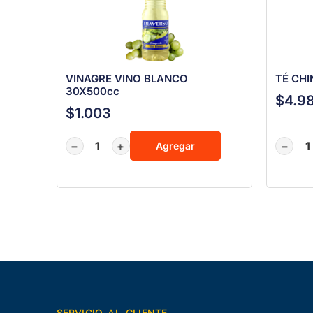
VINAGRE VINO BLANCO
TÉ CHI
30X500cc
$
4.9
$
1.003
−
+
−
Agregar
SERVICIO AL CLIENTE