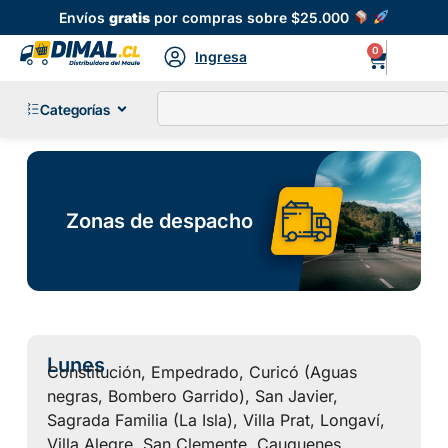
Envíos
gratis
por compras sobre $25.000
0
Ingresa
Categorías
Zonas de despacho
Lunes
Constitución, Empedrado, Curicó (Aguas
negras, Bombero Garrido), San Javier,
Sagrada Familia (La Isla), Villa Prat, Longaví,
Villa Alegre, San Clemente, Cauquenes