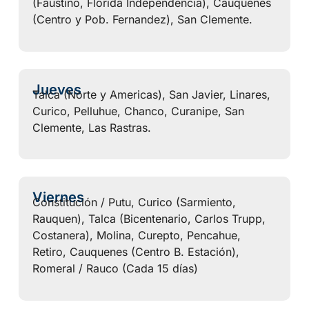
(Faustino, Florida Independencia), Cauquenes
(Centro y Pob. Fernandez), San Clemente.
Jueves
Talca (Norte y Americas), San Javier, Linares,
Curico, Pelluhue, Chanco, Curanipe, San
Clemente, Las Rastras.
Viernes
Constitución / Putu, Curico (Sarmiento,
Rauquen), Talca (Bicentenario, Carlos Trupp,
Costanera), Molina, Curepto, Pencahue,
Retiro, Cauquenes (Centro B. Estación),
Romeral / Rauco (Cada 15 días)