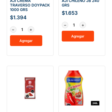
AJI CREMA
AJI CHILENO JB 240
TRAVERSO DOYPACK
GRS
1000 GRS
$
1.653
$
1.394
−
+
−
+
Agregar
Agregar