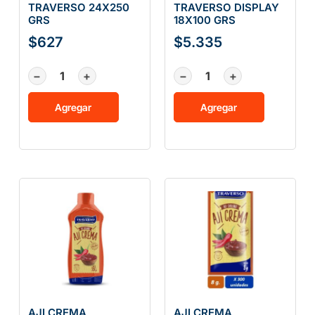
TRAVERSO 24X250
TRAVERSO DISPLAY
GRS
18X100 GRS
$
627
$
5.335
−
+
−
+
Agregar
Agregar
AJI CREMA
AJI CREMA