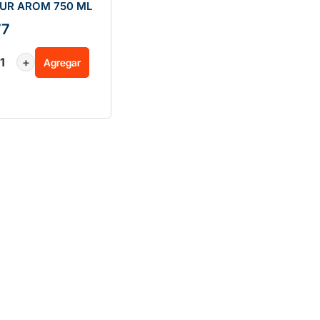
SUR AROM 750 ML
77
+
Agregar