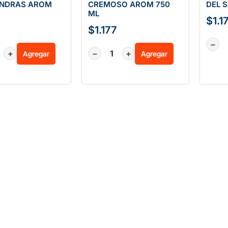
ENDRAS AROM
CREMOSO AROM 750
DEL 
ML
$
1.1
$
1.177
−
+
−
+
Agregar
Agregar