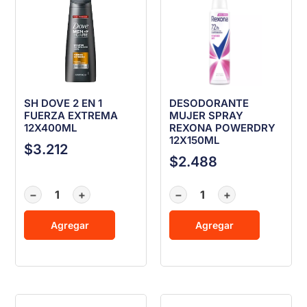
SH DOVE 2 EN 1
DESODORANTE
FUERZA EXTREMA
MUJER SPRAY
12X400ML
REXONA POWERDRY
12X150ML
$
3.212
$
2.488
−
+
−
+
Agregar
Agregar