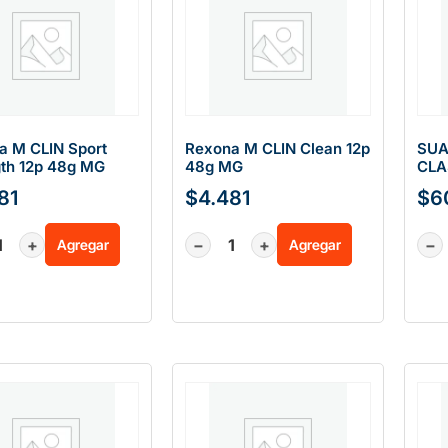
a M CLIN Sport
Rexona M CLIN Clean 12p
SUA
gth 12p 48g MG
48g MG
CLA
81
$
4.481
$
6
+
−
+
−
Agregar
Agregar