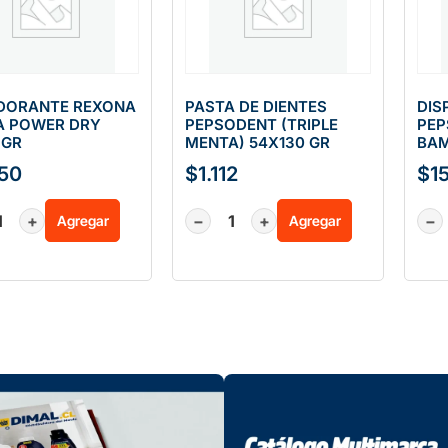
DORANTE REXONA
PASTA DE DIENTES
DIS
A POWER DRY
PEPSODENT (TRIPLE
PEP
 GR
MENTA) 54X130 GR
BAM
50
$
1.112
$
1
+
−
+
−
Agregar
Agregar