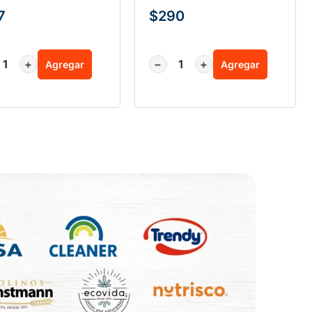
7
$
290
+
−
+
Agregar
Agregar