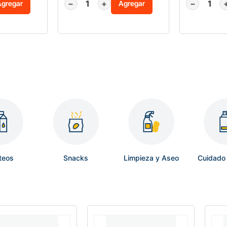
−
+
−
Agregar
Agregar
teos
Snacks
Limpieza y Aseo
Cuidado 