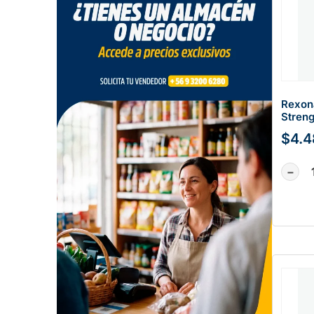
Rexon
Stren
$
4.4
−