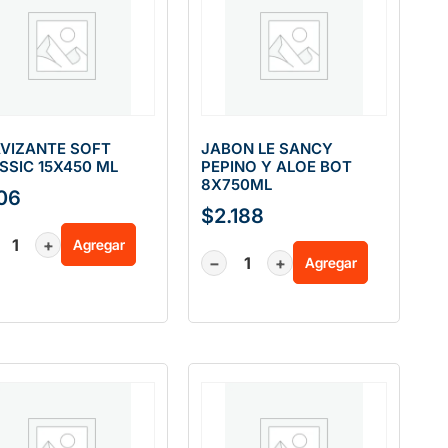
VIZANTE SOFT
JABON LE SANCY
SSIC 15X450 ML
PEPINO Y ALOE BOT
8X750ML
06
$
2.188
+
Agregar
−
+
Agregar