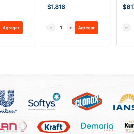
$
1.816
$
61
−
+
−
Agregar
Agregar