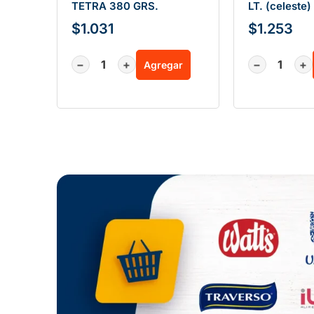
TETRA 380 GRS.
LT. (celeste)
$
1.031
$
1.253
−
+
−
+
Agregar