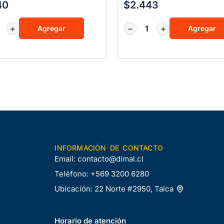
40
$
2.443
+
−
+
Agregar
Agregar
INFORMACIÓN DE CONTACTO
Email:
contacto@dimal.cl
Teléfono:
+569 3200 6280
Ubicación:
22 Norte #2950, Talca
Horario de atención