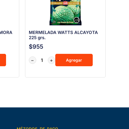
 MORA
MERMELADA WATTS ALCAYOTA
225 grs.
$
955
−
+
Agregar
MÉTODOS DE PAGO