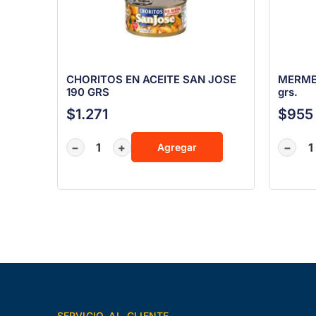
CHORITOS EN ACEITE SAN JOSE
MERME
190 GRS
grs.
$
1.271
$
955
−
+
−
Agregar
SERVICIO AL CLIENTE