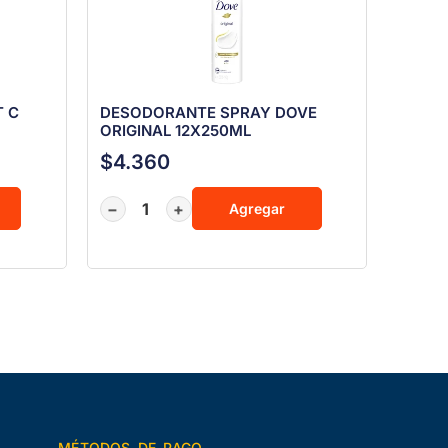
T C
DESODORANTE SPRAY DOVE
ORIGINAL 12X250ML
$
4.360
−
+
Agregar
MÉTODOS DE PAGO