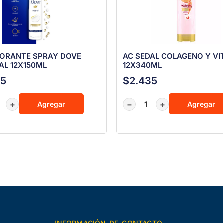
ORANTE SPRAY DOVE
AC SEDAL COLAGENO Y VI
AL 12X150ML
12X340ML
75
$
2.435
+
−
+
Agregar
Agregar
INFORMACIÓN DE CONTACTO