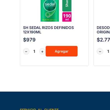
SH SEDAL RIZOS DEFINIDOS
DESOD
12X190ML
ORIGIN
$
979
$
2.7
−
+
−
Agregar
SERVICIO AL CLIENTE