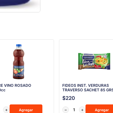
RE VINO ROSADO
FIDEOS INST. VERDURAS
0cc
TRAVERSO SACHET 85 GR
$
220
+
−
+
Agregar
Agregar