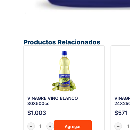
Productos Relacionados
VINAGRE VINO BLANCO
VINAG
30X500cc
24X25
$
1.003
$
571
−
+
−
Agregar