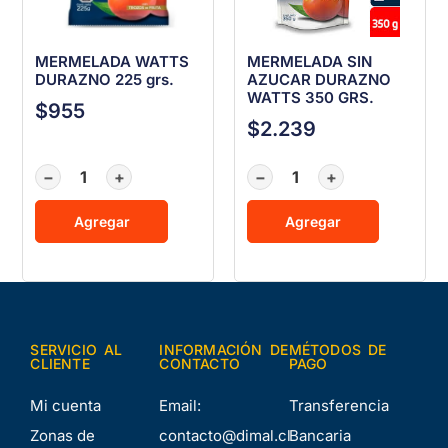
MERMELADA WATTS
MERMELADA SIN
DURAZNO 225 grs.
AZUCAR DURAZNO
WATTS 350 GRS.
$
955
$
2.239
−
+
−
+
Agregar
Agregar
SERVICIO AL
INFORMACIÓN DE
MÉTODOS DE
CLIENTE
CONTACTO
PAGO
Mi cuenta
Email:
Transferencia
Zonas de
contacto@dimal.cl
Bancaria