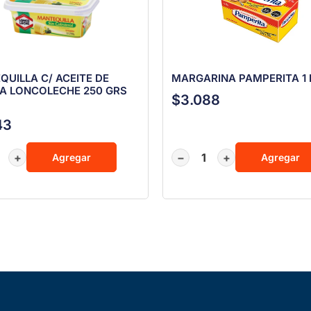
UILLA C/ ACEITE DE
MARGARINA PAMPERITA 1 K
A LONCOLECHE 250 GRS
$
3.088
43
+
−
+
Agregar
Agregar