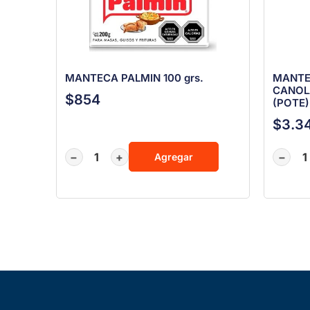
MANTECA PALMIN 100 grs.
MANTEQ
CANOL
$
854
(POTE)
$
3.3
−
+
−
Agregar