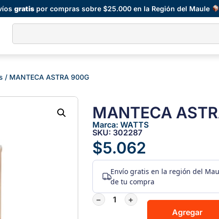
víos
gratis
por compras sobre $25.000 en la Región del Maule
s
/ MANTECA ASTRA 900G
MANTECA ASTR
Marca:
WATTS
SKU: 302287
$
5.062
Envío gratis
en la región del Ma
de tu compra
−
+
Agregar