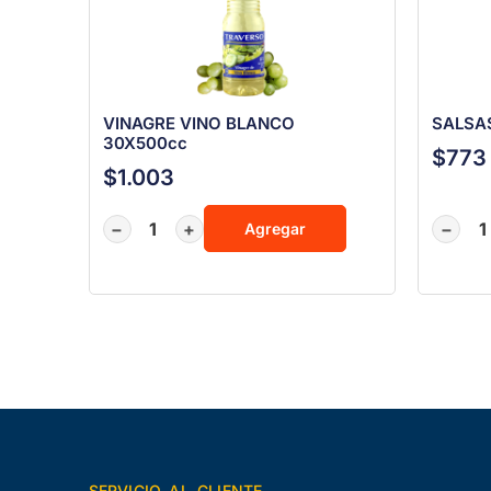
VINAGRE VINO BLANCO
SALSA
30X500cc
$
773
$
1.003
−
+
−
Agregar
SERVICIO AL CLIENTE