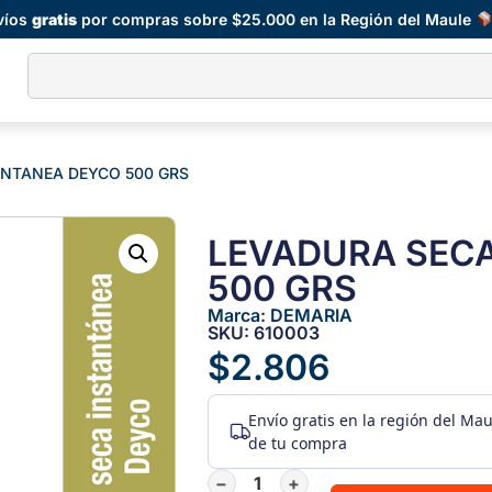
víos
gratis
por compras sobre $25.000 en la Región del Maule
ANTANEA DEYCO 500 GRS
LEVADURA SEC
500 GRS
Marca:
DEMARIA
SKU: 610003
$
2.806
Envío gratis
en la región del Ma
de tu compra
−
+