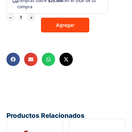
compras sobre
$25.000
en el total de tu
compra
−
+
Agregar
Productos Relacionados