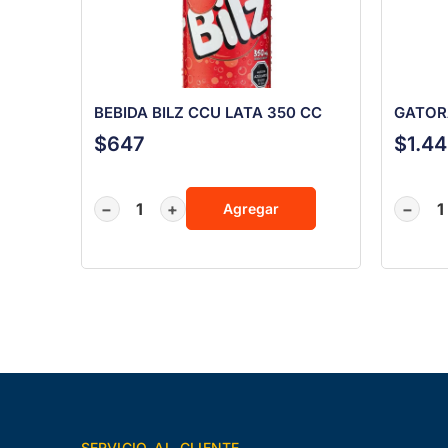
BEBIDA BILZ CCU LATA 350 CC
GATOR
$
647
$
1.4
−
+
−
Agregar
SERVICIO AL CLIENTE