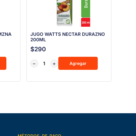
MZNA
JUGO WATTS NECTAR DURAZNO
200ML
$
290
−
+
Agregar
MÉTODOS DE PAGO