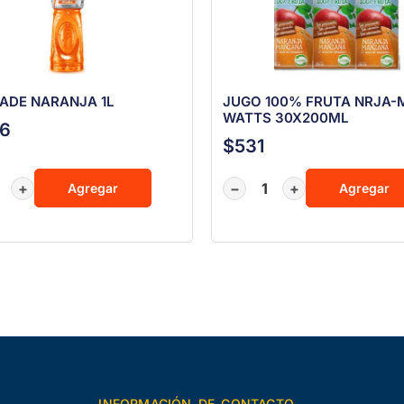
ADE NARANJA 1L
JUGO 100% FRUTA NRJA-
WATTS 30X200ML
46
$
531
+
−
+
Agregar
Agregar
INFORMACIÓN DE CONTACTO