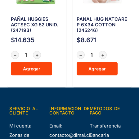
PAÑAL HUGGIES
PANAL HUG NATCARE
ACTSEC XG 52 UNID.
P 6X34 COTTON
(247193)
(245246)
$
14.635
$
8.671
−
+
−
+
Agregar
Agregar
SERVICIO AL
INFORMACIÓN DE
MÉTODOS DE
CLIENTE
CONTACTO
PAGO
Mi cuenta
Email:
Transferencia
Zonas de
contacto@dimal.cl
Bancaria