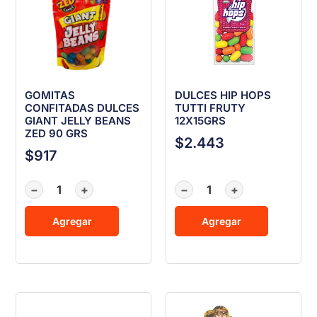
GOMITAS
DULCES HIP HOPS
CONFITADAS DULCES
TUTTI FRUTY
GIANT JELLY BEANS
12X15GRS
ZED 90 GRS
$
2.443
$
917
−
+
−
+
Agregar
Agregar