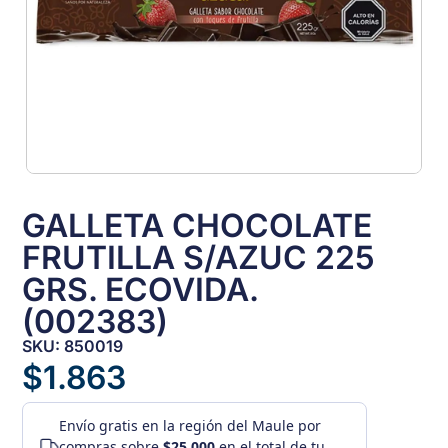
GALLETA CHOCOLATE
FRUTILLA S/AZUC 225
GRS. ECOVIDA.
(002383)
SKU: 850019
$
1.863
Envío gratis
en la región del Maule por
compras sobre
$25.000
en el total de tu