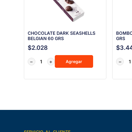
CHOCOLATE DARK SEASHELLS
BOMBO
BELGIAN 60 GRS
GRS
$
2.028
$
3.4
−
+
−
Agregar
SERVICIO AL CLIENTE