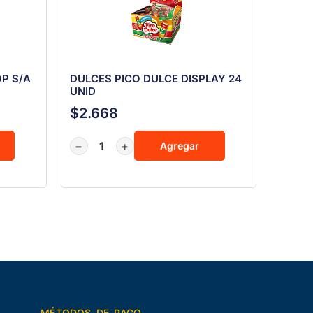
OP S/A
DULCES PICO DULCE DISPLAY 24
UNID
$
2.668
−
+
Agregar
MÉTODOS DE PAGO