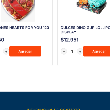
NES HEARTS FOR YOU 120
DULCES DINO GUP LOLLIP
DISPLAY
40
$
12.951
+
−
+
Agregar
Agregar
INFORMACIÓN DE CONTACTO