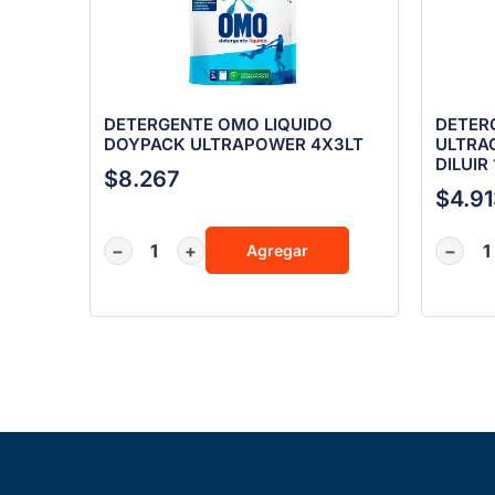
DETERGENTE OMO LIQUIDO
DETER
DOYPACK ULTRAPOWER 4X3LT
ULTRA
DILUIR
$
8.267
$
4.9
−
+
−
Agregar