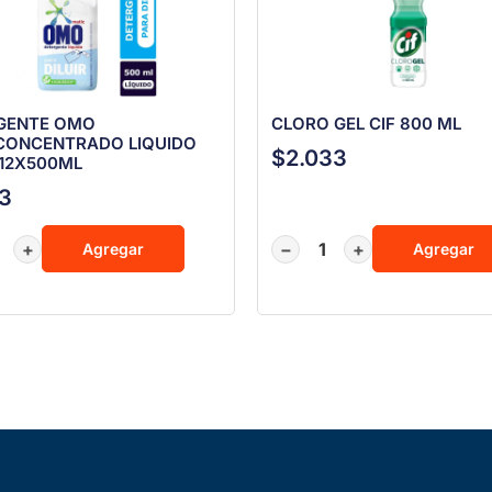
GENTE OMO
CLORO GEL CIF 800 ML
CONCENTRADO LIQUIDO
$
2.033
 12X500ML
13
+
−
+
Agregar
Agregar