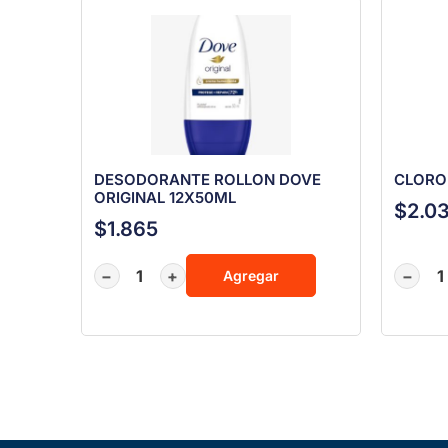
DESODORANTE ROLLON DOVE
CLORO 
ORIGINAL 12X50ML
$
2.0
$
1.865
−
+
−
Agregar