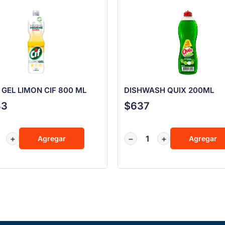
GEL LIMON CIF 800 ML
DISHWASH QUIX 200ML
33
$
637
+
−
+
Agregar
Agregar