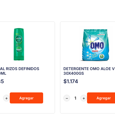
AL RIZOS DEFINIDOS
DETERGENTE OMO ALOE 
0ML
30X400GS
35
$
1.174
+
−
+
Agregar
Agregar