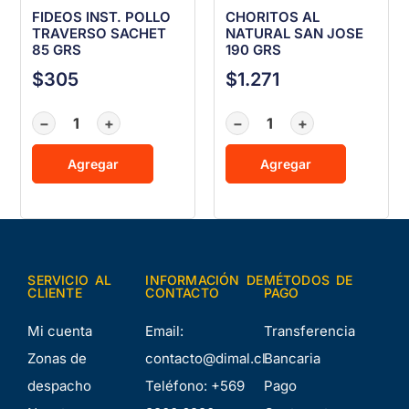
FIDEOS INST. POLLO
CHORITOS AL
TRAVERSO SACHET
NATURAL SAN JOSE
85 GRS
190 GRS
$
305
$
1.271
−
+
−
+
Agregar
Agregar
SERVICIO AL
INFORMACIÓN DE
MÉTODOS DE
CLIENTE
CONTACTO
PAGO
Mi cuenta
Email:
Transferencia
Zonas de
contacto@dimal.cl
Bancaria
despacho
Teléfono:
+569
Pago