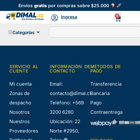
Envíos
gratis
por compras sobre $25.000
0
Ingresa
Categorías
SERVICIO AL
INFORMACIÓN DE
MÉTODOS DE
CLIENTE
CONTACTO
PAGO
Mi cuenta
Email:
Transferencia
Zonas de
contacto@dimal.cl
Bancaria
despacho
Teléfono:
+569
Pago
Nosotros
3200 6280
Contraentrega
Nuestros
Ubicación:
22
Proveedores
Norte #2950,